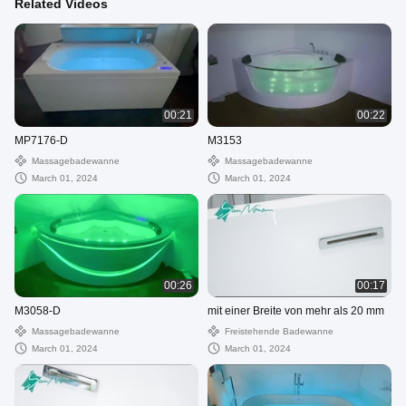
Related Videos
00:21
00:22
MP7176-D
M3153
Massagebadewanne
Massagebadewanne
March 01, 2024
March 01, 2024
00:26
00:17
M3058-D
mit einer Breite von mehr als 20 mm
Massagebadewanne
Freistehende Badewanne
March 01, 2024
March 01, 2024